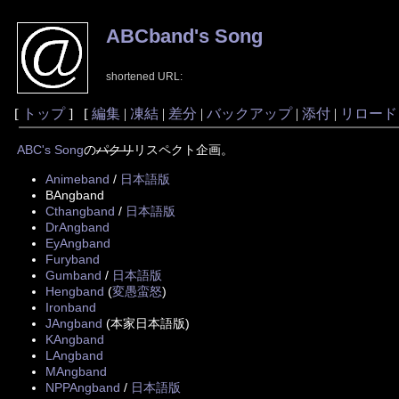
ABCband's Song
shortened URL:
[
トップ
] [
編集
|
凍結
|
差分
|
バックアップ
|
添付
|
リロード
ABC's Song
の
パクリ
リスペクト企画。
Animeband
/
日本語版
BAngband
Cthangband
/
日本語版
DrAngband
EyAngband
Furyband
Gumband
/
日本語版
Hengband
(
変愚蛮怒
)
Ironband
JAngband
(本家日本語版)
KAngband
LAngband
MAngband
NPPAngband
/
日本語版