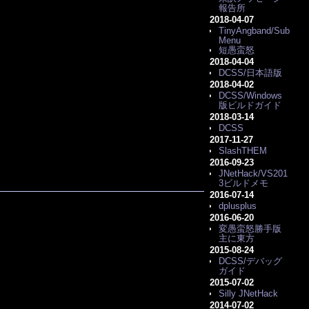
報告所
2018-04-07
TinyAngband/Sub
Menu
短愚蛮怒
2018-04-04
DCSS/日本語版
2018-04-02
DCSS/Windows
版ビルドガイド
2018-03-14
DCSS
2017-11-27
SlashTHEM
2016-09-23
JNetHack/VS201
3ビルドメモ
2016-07-14
dplusplus
2016-06-20
変愚蛮怒勝手版
主に東方
2015-08-24
DCSS/デバッグ
ガイド
2015-07-02
Silly JNetHack
2014-07-02