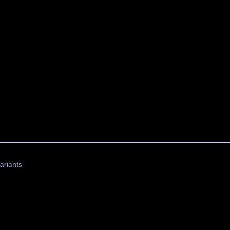
ariants