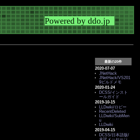
最新の20件
2020-07-07
JNetHack
JNetHack/VS201
9ビルドメモ
2020-01-24
DCSS/インスト
ールガイド
2019-10-15
LLDwiki/ロビー
RecentDeleted
LLDwiki/SubMen
u
LLDwiki
2019-04-15
DCSS/日本語版/
未訳メッセージ