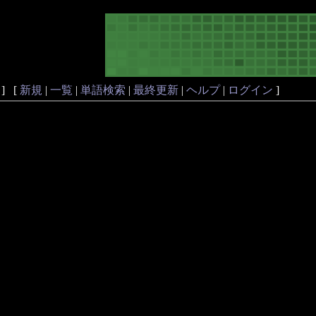
] [
新規
|
一覧
|
単語検索
|
最終更新
|
ヘルプ
|
ログイン
]