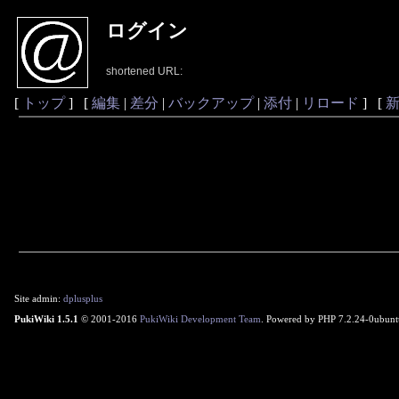
ログイン
shortened URL:
[
トップ
] [
編集
|
差分
|
バックアップ
|
添付
|
リロード
] [
Site admin:
dplusplus
PukiWiki 1.5.1
© 2001-2016
PukiWiki Development Team
. Powered by PHP 7.2.24-0ubunt