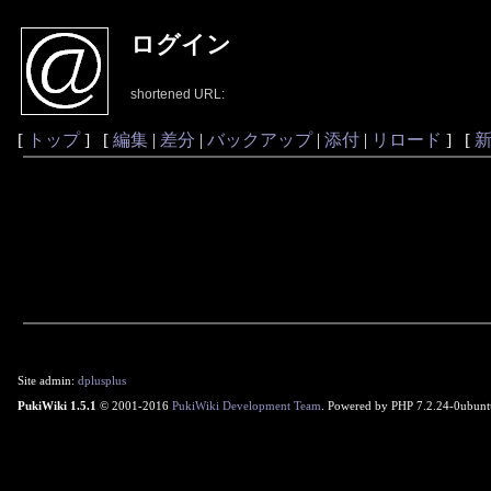
ログイン
shortened URL:
[
トップ
] [
編集
|
差分
|
バックアップ
|
添付
|
リロード
] [
Site admin:
dplusplus
PukiWiki 1.5.1
© 2001-2016
PukiWiki Development Team
. Powered by PHP 7.2.24-0ubunt