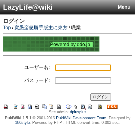
LazyLife@wiki
Menu
ログイン
Top
/
変愚蛮怒勝手版主に東方
/ 職業
ユーザー名:
パスワード:
Site admin:
dplusplus
PukiWiki 1.5.1
© 2001-2016
PukiWiki Development Team
. Designed by
180style
. Powered by PHP . HTML convert time: 0.003 sec.