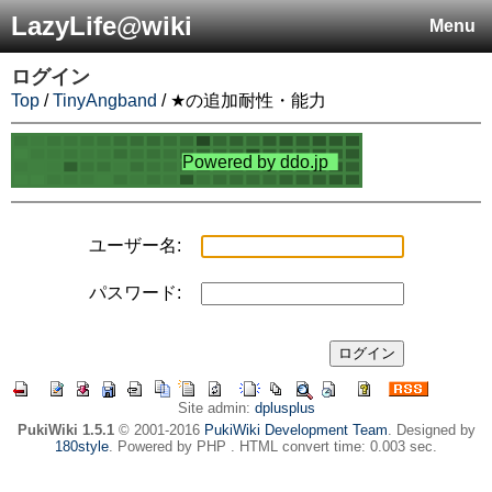
LazyLife@wiki
Menu
ログイン
Top
/
TinyAngband
/ ★の追加耐性・能力
ユーザー名:
パスワード:
Site admin:
dplusplus
PukiWiki 1.5.1
© 2001-2016
PukiWiki Development Team
. Designed by
180style
. Powered by PHP . HTML convert time: 0.003 sec.