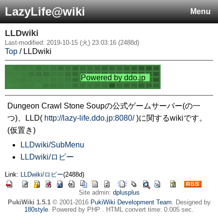
LazyLife@wiki
Menu
LLDwiki
Last-modified: 2019-10-15 (火) 23:03:16 (2488d)
Top
/ LLDwiki
Dungeon Crawl Stone Soupの公式ゲームサーバー(の一
つ)、LLD(
http://lazy-life.ddo.jp:8080/
)に関するwikiです。
(仮置き)
LLDwiki/SubMenu
LLDwiki/ロビー
Link:
LLDwiki/ロビー
(2488d)
Site admin:
dplusplus
PukiWiki 1.5.1
© 2001-2016
PukiWiki Development Team
. Designed by
180style
. Powered by PHP . HTML convert time: 0.005 sec.