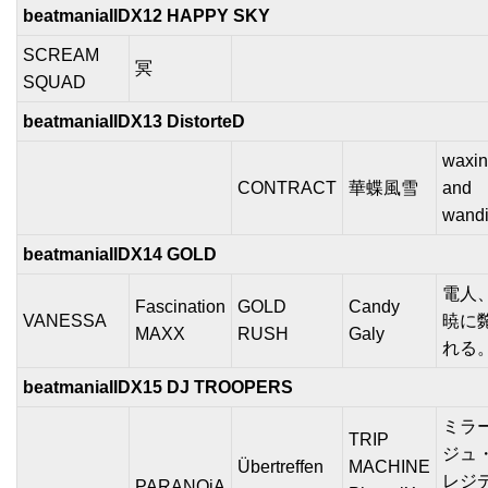
beatmaniaIIDX12 HAPPY SKY
SCREAM
冥
SQUAD
beatmaniaIIDX13 DistorteD
waxi
CONTRACT
華蝶風雪
and
wand
beatmaniaIIDX14 GOLD
電人
Fascination
GOLD
Candy
VANESSA
暁に
MAXX
RUSH
Galy
れる
beatmaniaIIDX15 DJ TROOPERS
ミラ
TRIP
ジュ
Übertreffen
MACHINE
レジ
PARANOiA