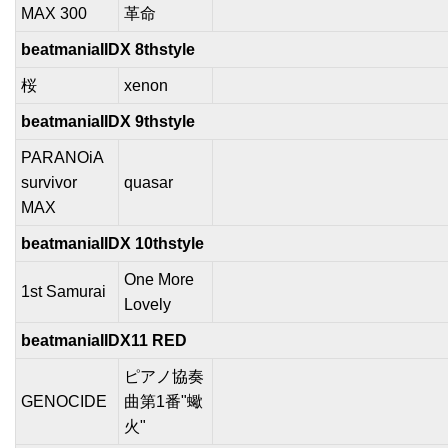
MAX 300
革命
beatmaniaIIDX 8thstyle
桜
xenon
beatmaniaIIDX 9thstyle
PARANOiA
survivor
quasar
MAX
beatmaniaIIDX 10thstyle
One More
1st Samurai
Lovely
beatmaniaIIDX11 RED
ピアノ協奏
GENOCIDE
曲第1番"蠍
火"