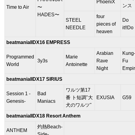
PhoeniX
ンス
Time to Air
〜
HADES〜
four
STEEL
Do
pieces of
NEEDLE
it!!Do i
heaven
beatmaniaIIDX16 EMPRESS
Arabian
Kung
Programmed
Marie
3y3s
Rave
Fu
World
Antoinette
Night
Empi
beatmaniaIIDX17 SIRIUS
ワルツ第17
Session 1 -
Bad
番 ト短調"大
EXUSIA
G59
Genesis-
Maniacs
犬のワルツ"
beatmaniaIIDX18 Resort Anthem
灼熱Beach-
ANTHEM
Side-