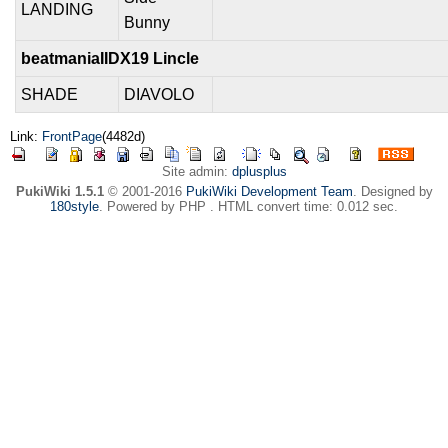
LANDING
Bunny
beatmaniaIIDX19 Lincle
SHADE
DIAVOLO
Link:
FrontPage
(4482d)
Site admin:
dplusplus
PukiWiki 1.5.1
© 2001-2016
PukiWiki Development Team
. Designed by
180style
. Powered by PHP . HTML convert time: 0.012 sec.