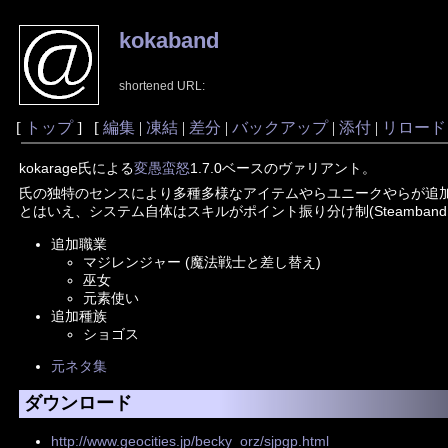
kokaband
shortened URL:
[
トップ
] [
編集
|
凍結
|
差分
|
バックアップ
|
添付
|
リロード
kokarage氏による
変愚蛮怒
1.7.0ベースのヴァリアント。
氏の独特のセンスにより多種多様なアイテムやらユニークやらが追
とはいえ、システム自体はスキルがポイント振り分け制(Steamb
追加職業
マジレンジャー (魔法戦士と差し替え)
巫女
元素使い
追加種族
ショゴス
元ネタ集
ダウンロード
http://www.geocities.jp/becky_orz/sjpgp.html