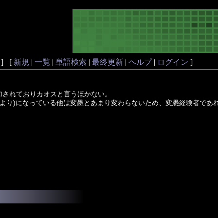
] [
新規
|
一覧
|
単語検索
|
最終更新
|
ヘルプ
|
ログイン
]
加されておりカオスと言うほかない。
andより)になっている他は変愚とあまり変わらないため、変愚経験者で