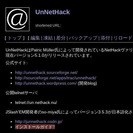
UnNetHack
shortened URL:
[
トップ
] [
編集
|
凍結
|
差分
|
バックアップ
|
添付
|
リロード
UnNetHackはPatric Müller氏によって開発されているNetHack
現在バージョン5.1.0がリリースされています。
公式サイト:
http://unnethack.sourceforge.net/
http://sourceforge.net/apps/trac/unnethack/
http://unnethack.wordpress.com/
(開発blog)
公開telnetサーバ:
telnet://un.nethack.nu/
JSlash'EM開発者のso-miya氏によってバージョン3.5.3が日本語
http://junnethack.osdn.jp/
インストールガイド
?