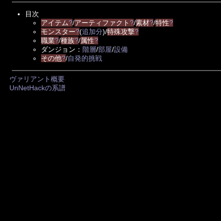
目次
アイテム
?
/
アーティファクト
?
/
素材
?
/
特性
?
モンスター
?
(
追加分
)/
特殊攻撃
?
職業
?
/
種族
?
/
属性
?
ダンジョン：
階層
/
部屋
/
設備
その他
?
/
自発的挑戦
ヴァリアント概要
UnNetHackの系譜