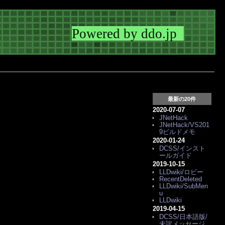
最新の20件
2020-07-07
JNetHack
JNetHack/VS201
9ビルドメモ
2020-01-24
DCSS/インスト
ールガイド
2019-10-15
LLDwiki/ロビー
RecentDeleted
LLDwiki/SubMen
u
LLDwiki
2019-04-15
DCSS/日本語版/
未訳メッセージ